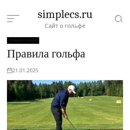
Перейти
к
simplecs.ru
содержимому
Меню
Поиск
Сайт о гольфе
ПРАВИЛА ГОЛЬФА
Рубрики
Правила гольфа
Текущая статья:
Правила гольфа
21.01.2025