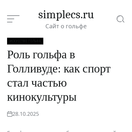
Перейти
к
simplecs.ru
содержимому
Меню
Поиск
Сайт о гольфе
ИСКУССТВО ГОЛЬФА
Роль гольфа в
Рубрики
Роль гольфа в
Голливуде: как
спорт стал
Текущая статья:
Голливуде: как спорт
частью
кинокультуры
стал частью
кинокультуры
28.10.2025