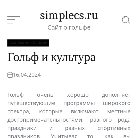
Перейти
к
simplecs.ru
содержимому
Меню
Поиск
Сайт о гольфе
СОВРЕМЕННЫЙ ГОЛЬФ
Рубрики
Гольф и культура
Текущая статья:
Гольф и культура
16.04.2024
Гольф очень хорошо дополняет
путешествующие программы широкого
спектра, которые включают местные
достопримечательностями, разного рода
праздники и разных спортивных
праздников. Учитывая то, как вы