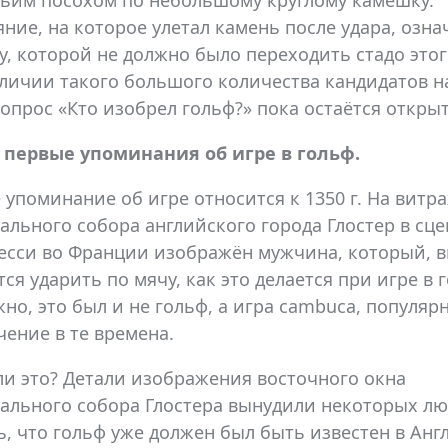
ьим посохом по небольшому круглому камешку.
яние, на которое улетал камень после удара, озна
у, которой не должно было переходить стадо этог
личии такого большого количества кандидатов н
вопрос «Кто изобрел гольф?» пока остаётся откры
первые упоминания об игре в гольф.
 упоминание об игре относится к 1350 г. На витр
ального собора английского города Глостер в сц
есси во Франции изображён мужчина, который, 
тся ударить по мячу, как это делается при игре в 
но, это был и не гольф, а игра cambuca, популяр
чение в те времена.
ли это? Детали изображения восточного окна
ального собора Глостера вынудили некоторых л
ь, что гольф уже должен был быть известен в Анг