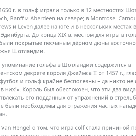
1650 г. в гольф играли только в 12 местностях Ш
h, Banff и Aberdeen на севере; в Montrose, Carnous
drews и Leven далее на юге и в нескольких местах 
 Эдинбурга. До конца XIX в. местом для игры в го
 были покрытые песчаным дёрном дюны восточно
жья Шотландии.
 упоминание гольфа в Шотландии содержится в
ентском декрете короля Джеймса II от 1457 г., гл
 футбол и гольф крайне бесполезны – да никто не 
 в них!». Король был обеспокоен, что эти два вида
отвлекать его подданных от упражнений в стрельбе
е были необходимы для отражения частых напа
ан.
 Van Hengel о том, что игра colf стала причиной 
 основывается на наличии в средневековье тесн