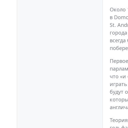
ПРЕД
Около 
в Domoc
St. An
города
всегда
побере
Первое
парлам
что «и
играть
будут 
которы
англич
Теория
гольфа