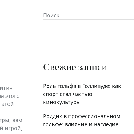
Происхождение гольфа
я:
Поиск
0 комментариев
Поделиться
Свежие записи
Роль гольфа в Голливуде: как
вития
спорт стал частью
я этого
кинокультуры
 этой
Роддик в профессиональном
гры, вам
гольфе: влияние и наследие
ой игрой,