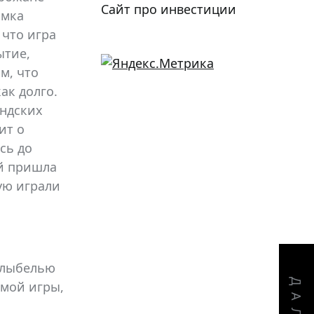
Сайт про инвестиции
амка
 что игра
ытие,
м, что
как долго.
андских
ит о
сь до
ей пришла
рую играли
колыбелью
рмой игры,