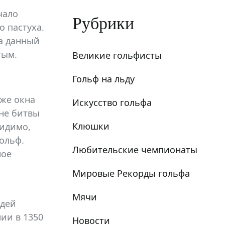
чало
Рубрики
о пастуха.
а данный
тым.
Великие гольфисты
Гольф на льду
аже окна
Искусство гольфа
ене битвы
Клюшки
видимо,
гольф.
Любительские чемпионаты
ное
Мировые Рекорды гольфа
Мячи
юдей
лии в 1350
Новости