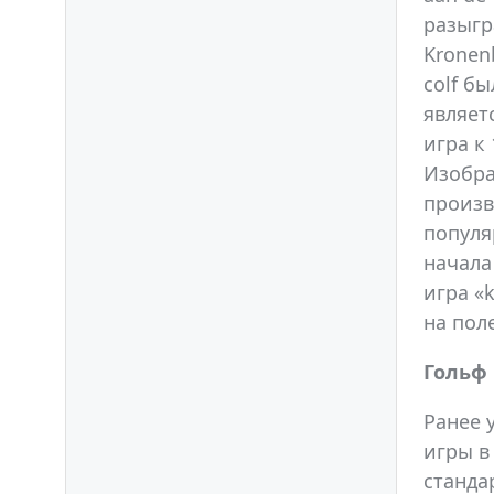
разыгр
Kronen
colf б
являет
игра к 
Изобра
произв
популя
начала
игра «
на пол
Гольф
Ранее 
игры в
станда