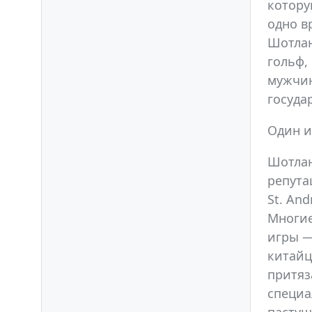
котору
одно в
Шотлан
гольф,
мужчин
госуда
Один и
Шотлан
репута
St. An
Многие
игры —
китайц
притяз
специа