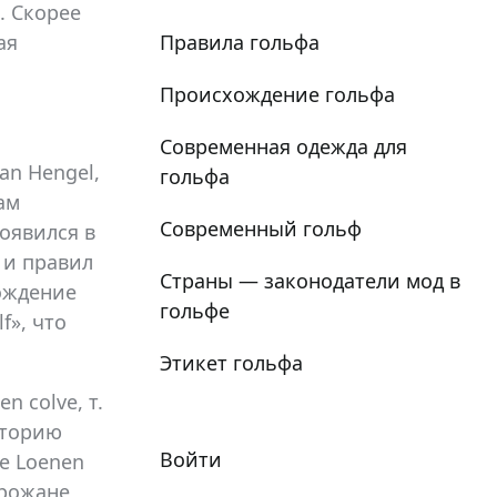
. Скорее
Правила гольфа
ая
Происхождение гольфа
Современная одежда для
an Hengel,
гольфа
ам
Современный гольф
появился в
 и правил
Страны — законодатели мод в
хождение
гольфе
f», что
Этикет гольфа
n colve, т.
сторию
Войти
де Loenen
орожане