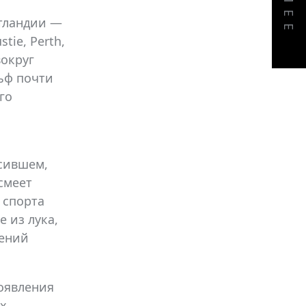
ДАЛЕЕ
отландии —
tie, Perth,
вокруг
льф почти
го
асившем,
смеет
 спорта
 из лука,
дений
появления
ых