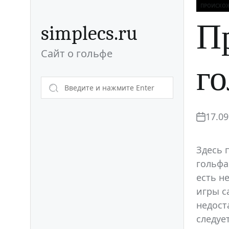
Перейти
ПРОИСХО
Рубри
к
П
simplecs.ru
содержимому
Сайт о гольфе
г
17.09
Здесь 
гольфа
есть н
игры с
недост
следуе