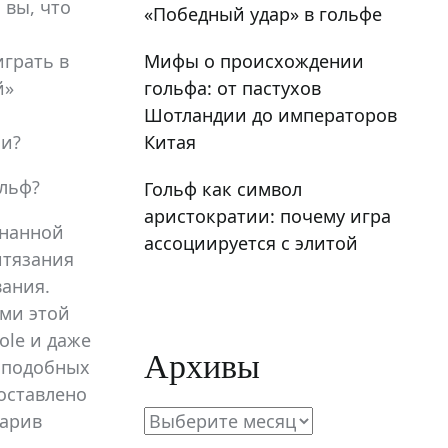
 вы, что
«Победный удар» в гольфе
Мифы о происхождении
играть в
гольфа: от пастухов
й»
Шотландии до императоров
Китая
ли?
ольф?
Гольф как символ
аристократии: почему игра
знанной
ассоциируется с элитой
итязания
вания.
ми этой
ole и даже
Архивы
я подобных
оставлено
Архивы
дарив