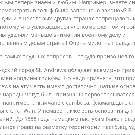
ю мы теперь знаем и любим. Например, знаете ли
ремя играть в гольф было запрещено законом? В
дии и в некоторых других странах запрещалось 
 потому что увлекавшиеся «легкомысленной игро
ы уделяли меньше внимания военному делу и
рственным делам страны! Очень мило, не правда 
з самых трудных вопросов – откуда произошёл г
дский город St. Andrews обладает всемирно при
цией «родины гольфа». Но надо признать, что пр
drews на эту честь имеют достаточно шаткие осно
 народы могут быть признаны первооткрывателя
 например, англичане с cambuca, фламандцы с ch
ы с Ch’ui Wan. У немцев также есть основания дл
аний. До 1338 года немецким пастухам было пред
льное право на разметку территории пастбищ, у