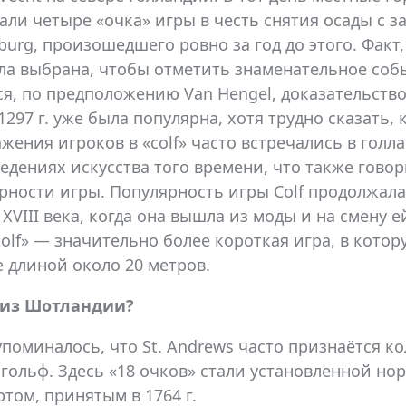
али четыре «очка» игры в честь снятия осады с з
burg, произошедшего ровно за год до этого. Факт,
ыла выбрана, чтобы отметить знаменательное соб
ся, по предположению Van Hengel, доказательство
1297 г. уже была популярна, хотя трудно сказать, 
жения игроков в «colf» часто встречались в голл
едениях искусства того времени, что также говор
рности игры. Популярность игры Colf продолжала
 XVIII века, когда она вышла из моды и на смену 
kolf» — значительно более короткая игра, в кото
е длиной около 20 метров.
 из Шотландии?
упоминалось, что St. Andrews часто признаётся 
 гольф. Здесь «18 очков» стали установленной но
ртом, принятым в 1764 г.