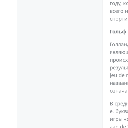
году, 
всего 
спорти
Гольф
Голлан
являющ
происх
резуль
jeu de
назван
означа
В сред
е. бук
игры «
aan de