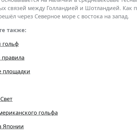
ых связей между Голландией и Шотландией. Как п
ерешёл через Северное море с востока на запад.
те также:
 гольф
 правила
е площадки
Свет
мериканского гольфа
в Японии