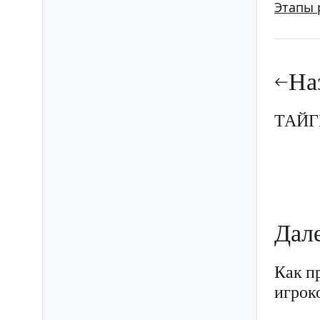
Этапы 
Нав
по
На
зап
ТАЙГЕ
Дал
Как п
игрок