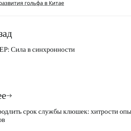
развития гольфа в Китае
игация
зад
исям
Р: Сила в синхронности
ее
родлить срок службы клюшек: хитрости оп
ов