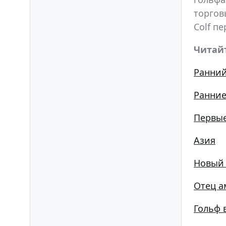
торгов
Colf п
Читай
Ранний
Ранние
Первы
Азия
Новый 
Отец а
Гольф 