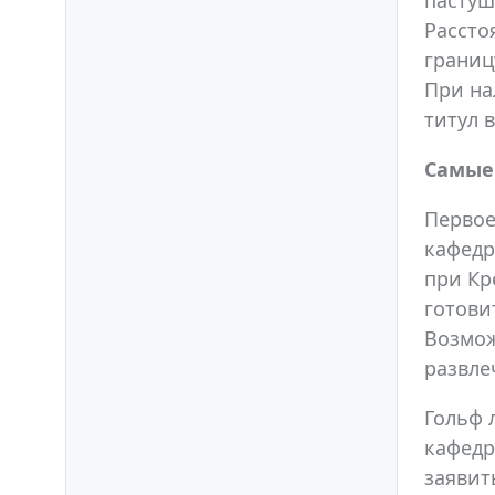
пастуш
Рассто
границ
При на
титул 
Самые 
Первое
кафедр
при Кр
готови
Возмож
развле
Гольф 
кафедр
заявит