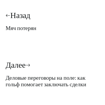
Навигация
по
Назад
записям
Мяч потерян
Далее
Деловые переговоры на поле: как
гольф помогает заключать сделки