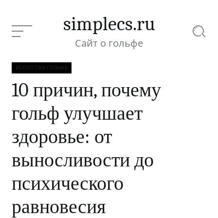
Перейти
к
simplecs.ru
содержимому
Меню
Поиск
Сайт о гольфе
ИСКУССТВО ГОЛЬФА
10 причин,
Рубрики
10 причин, почему
почему гольф
улучшает
гольф улучшает
здоровье: от
Текущая статья:
выносливости до
здоровье: от
психического
выносливости до
равновесия
психического
равновесия