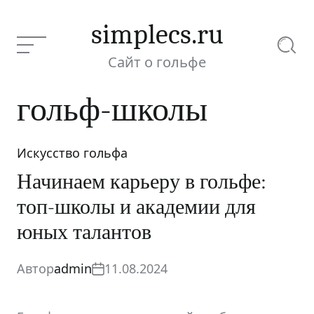
Перейти
к
simplecs.ru
содержимому
Меню
Поиск
Сайт о гольфе
гольф-школы
Искусство гольфа
Рубрики
Начинаем карьеру в гольфе:
топ-школы и академии для
юных талантов
Автор
admin
11.08.2024